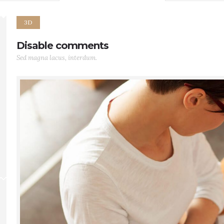
3D
Disable comments
Sed magna lacus, interdum.