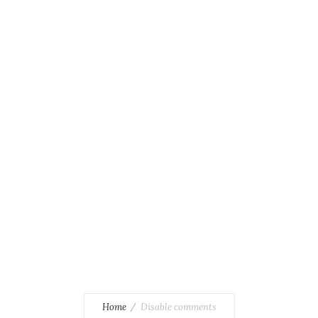
Disable comments
Sed magna lacus, interdum.
Home
Disable comments