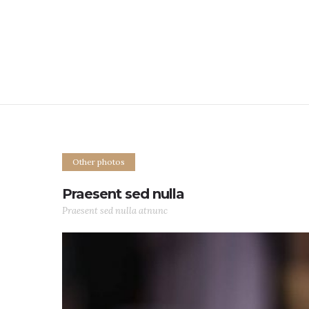
Other photos
Praesent sed nulla
Praesent sed nulla atnunc